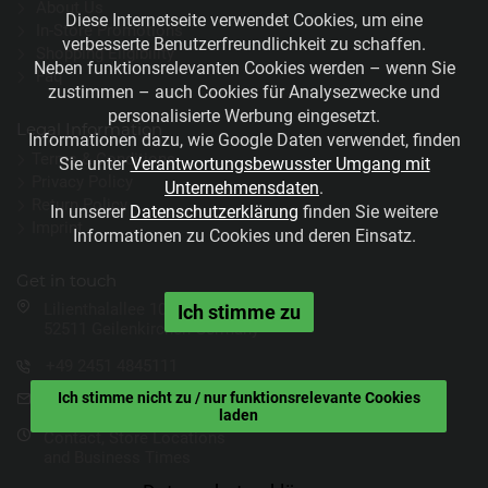
About Us
Diese Internetseite verwendet Cookies, um eine
In-Store Promotions
verbesserte Benutzerfreundlichkeit zu schaffen.
Shopping Eligibility
Neben funktionsrelevanten Cookies werden – wenn Sie
Faq
zustimmen – auch Cookies für Analysezwecke und
personalisierte Werbung eingesetzt.
Legal Information
Informationen dazu, wie Google Daten verwendet, finden
Terms & Conditions
Sie unter
Verantwortungsbewusster Umgang mit
Privacy Policy
Unternehmensdaten
.
Return Policy
In unserer
Datenschutzerklärung
finden Sie weitere
Imprint
Informationen zu Cookies und deren Einsatz.
Get in touch
Lilienthalallee 100
Ich stimme zu
52511 Geilenkirchen Germany
+49 2451 4845111
contactus@natex.de
Ich stimme nicht zu / nur funktionsrelevante Cookies
laden
Contact, Store Locations
and Business Times