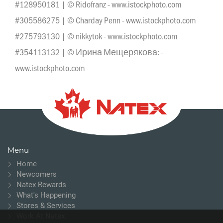
#128950181 | © Ridofranz - www.istockphoto.com
#305586275 | © Charday Penn - www.istockphoto.com
#275793130 | © nikkytok - www.istockphoto.com
#354113132 | © Ирина Мещерякова: -
www.istockphoto.com
Menu
Home
Newcomers
Natex Rewards
What's Happening
Stores & Services
Work At Natex