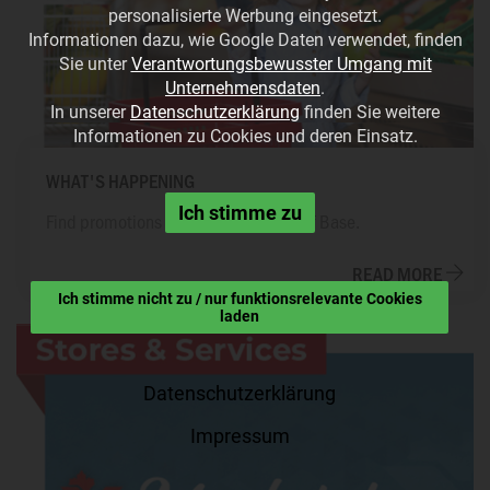
personalisierte Werbung eingesetzt.
Informationen dazu, wie Google Daten verwendet, finden
Sie unter
Verantwortungsbewusster Umgang mit
Unternehmensdaten
.
In unserer
Datenschutzerklärung
finden Sie weitere
Informationen zu Cookies und deren Einsatz.
WHAT'S HAPPENING
Ich stimme zu
Find promotions and events on and off Base.
READ MORE
Ich stimme nicht zu / nur funktionsrelevante Cookies
laden
Datenschutzerklärung
Impressum