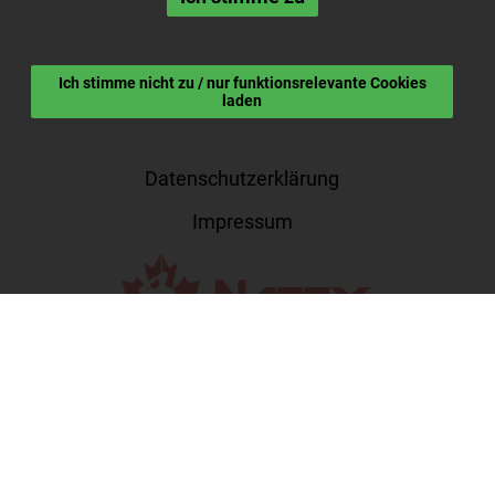
Ich stimme nicht zu / nur funktionsrelevante Cookies
laden
Datenschutzerklärung
Impressum
Menu
Home
Newcomers
Natex Rewards
What's Happening